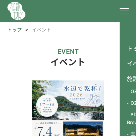
トップ
イベント
ト
EVENT
イベント
イ
施
OZ
O
Ab
Br
玉