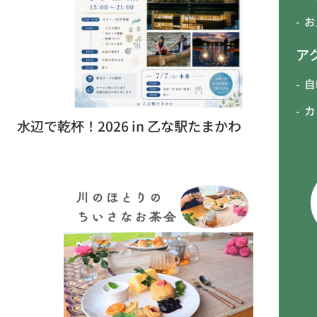
お
ア
自
カ
水辺で乾杯！2026 in 乙な駅たまかわ