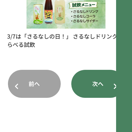
3/7は「さるなしの日！」 さるなしドリンクえ
らべる試飲
前へ
次へ
ペ
ー
ジ